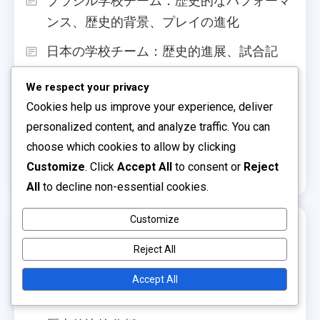
ブラジル学校チーム：歴史的なパフォーマ
ンス、歴史的背景、プレイの進化
日本の学校チーム：歴史的進展、試合記
録、選手の貢献
We respect your privacy
メキシコ学校チーム：歴史的比較、選手の
Cookies help us improve your experience, deliver
貢献、レガシー分析
personalized content, and analyze traffic. You can
choose which cookies to allow by clicking
オランダ学校チーム：歴史的比較、試合戦
Customize
. Click
Accept All
to consent or
Reject
略、選手のパフォーマンス
All
to decline non-essential cookies.
Customize
カテゴリ
Reject All
チームパフォーマンス分析
Accept All
マッチ戦略分析