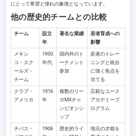
にとって希望と憧れの象徴となっています。
他の歴史的チームとの比較
チーム
設立
著名な業績
若者育成への
年
影響
メキシ
1950
国内外のト
若者のトレー
コ・スク
年代
ーナメント
ニングと統合
ールズ・
参加
に強く焦点を
チーム
当てる
クラブ・
1916
複数のリー
広範なユース
アメリカ
年
ガMXチャ
アカデミープ
ンピオンシ
ログラム
ップ
チバス・
1906
歴史的ライ
地元の才能を