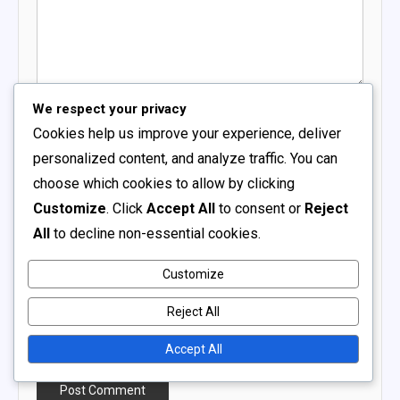
Name
*
We respect your privacy
Cookies help us improve your experience, deliver
personalized content, and analyze traffic. You can
Email
*
choose which cookies to allow by clicking
Customize
. Click
Accept All
to consent or
Reject
All
to decline non-essential cookies.
Website
Customize
Reject All
Save my name, email, and website in this browser for
the next time I comment.
Accept All