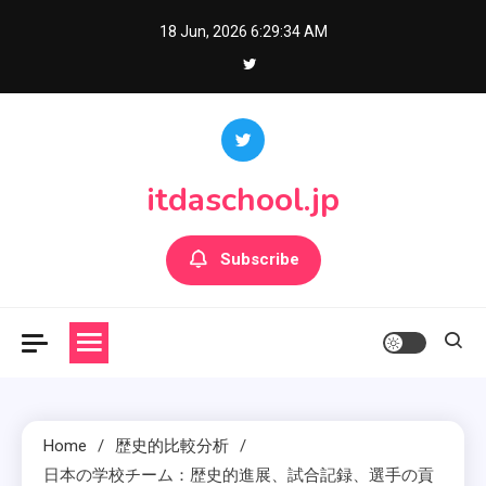
Skip
18 Jun, 2026
6:29:36 AM
to
content
itdaschool.jp
Subscribe
Home
歴史的比較分析
日本の学校チーム：歴史的進展、試合記録、選手の貢