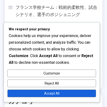
フランス学校チーム：戦術的柔軟性、試合
シナリオ、選手のポジショニング
ブラジル学校チーム：歴史的なパフォーマ
We respect your privacy
ンス、歴史的背景、プレイの進化
Cookies help us improve your experience, deliver
日本の学校チーム：歴史的進展、試合記
personalized content, and analyze traffic. You can
録、選手の貢献
choose which cookies to allow by clicking
Customize
. Click
Accept All
to consent or
Reject
メキシコ学校チーム：歴史的比較、選手の
All
to decline non-essential cookies.
貢献、レガシー分析
Customize
オランダ学校チーム：歴史的比較、試合戦
略、選手のパフォーマンス
Reject All
Accept All
カテゴリ